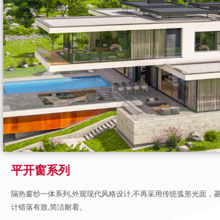
平开窗系列
隔热窗纱一体系列,外观现代风格设计,不再采用传统弧形光面，
计错落有致,简洁耐看。