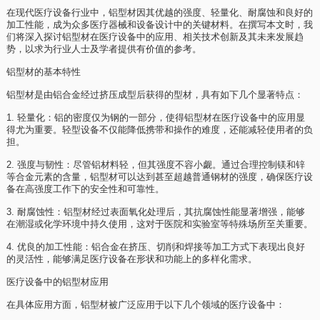
在现代医疗设备行业中，铝型材因其优越的强度、轻量化、耐腐蚀和良好的
加工性能，成为众多医疗器械和设备设计中的关键材料。在撰写本文时，我
们将深入探讨铝型材在医疗设备中的应用、相关技术创新及其未来发展趋
势，以求为行业人士及学者提供有价值的参考。
铝型材的基本特性
铝型材是由铝合金经过挤压成型后获得的型材，具有如下几个显著特点：
1. 轻量化：铝的密度仅为钢的一部分，使得铝型材在医疗设备中的应用显
得尤为重要。轻型设备不仅能降低携带和操作的难度，还能减轻使用者的负
担。
2. 强度与韧性：尽管铝材料轻，但其强度不容小觑。通过合理控制镁和锌
等合金元素的含量，铝型材可以达到甚至超越普通钢材的强度，确保医疗设
备在高强度工作下的安全性和可靠性。
3. 耐腐蚀性：铝型材经过表面氧化处理后，其抗腐蚀性能显著增强，能够
在潮湿或化学环境中持久使用，这对于医院和实验室等特殊场所至关重要。
4. 优良的加工性能：铝合金在挤压、切削和焊接等加工方式下表现出良好
的灵活性，能够满足医疗设备在形状和功能上的多样化需求。
医疗设备中的铝型材应用
在具体应用方面，铝型材被广泛应用于以下几个领域的医疗设备中：