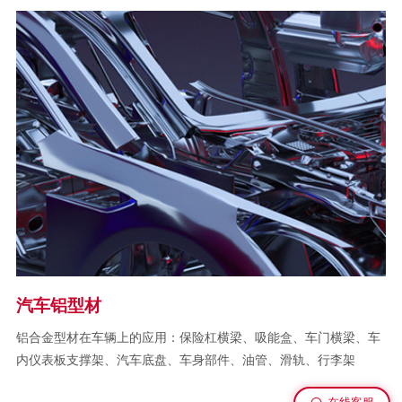
汽车铝型材
、
铝合金型材在车辆上的应用：保险杠横梁、吸能盒、车门横梁、车
太
内仪表板支撑架、汽车底盘、车身部件、油管、滑轨、行李架
压