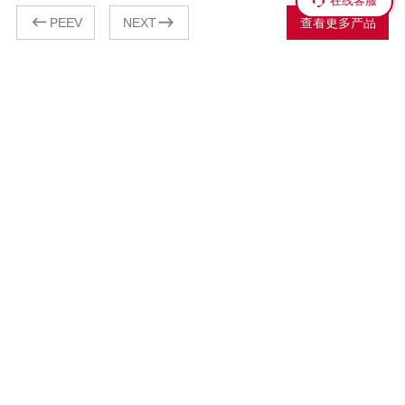
在线客服
PEEV
NEXT
查看更多产品
级中学
里维埃拉
，公司为适应不断发展和变化的市场，最大限度地满足
踏进新世纪，公司
者要求，先后从中国台湾地区及英国、瑞士、日本等工
市场及消费者要求
和地区引进了多条国际水平的生产线、生产设备及现代
业发达国家和地区
生产工艺